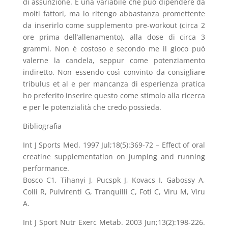
di assunzione. È una variabile che può dipendere da
molti fattori, ma lo ritengo abbastanza promettente
da inserirlo come supplemento pre-workout (circa 2
ore prima dell’allenamento), alla dose di circa 3
grammi. Non è costoso e secondo me il gioco può
valerne la candela, seppur come potenziamento
indiretto. Non essendo così convinto da consigliare
tribulus et al e per mancanza di esperienza pratica
ho preferito inserire questo come stimolo alla ricerca
e per le potenzialità che credo possieda.
Bibliografia
Int J Sports Med. 1997 Jul;18(5):369-72 – Effect of oral
creatine supplementation on jumping and running
performance.
Bosco C1, Tihanyi J, Pucspk J, Kovacs I, Gabossy A,
Colli R, Pulvirenti G, Tranquilli C, Foti C, Viru M, Viru
A.
Int J Sport Nutr Exerc Metab. 2003 Jun;13(2):198-226.