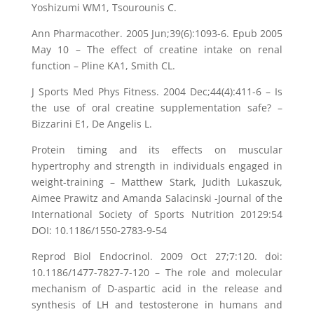
Yoshizumi WM1, Tsourounis C.
Ann Pharmacother. 2005 Jun;39(6):1093-6. Epub 2005
May 10 – The effect of creatine intake on renal
function – Pline KA1, Smith CL.
J Sports Med Phys Fitness. 2004 Dec;44(4):411-6 – Is
the use of oral creatine supplementation safe? –
Bizzarini E1, De Angelis L.
Protein timing and its effects on muscular
hypertrophy and strength in individuals engaged in
weight-training – Matthew Stark, Judith Lukaszuk,
Aimee Prawitz and Amanda Salacinski -Journal of the
International Society of Sports Nutrition 20129:54
DOI: 10.1186/1550-2783-9-54
Reprod Biol Endocrinol. 2009 Oct 27;7:120. doi:
10.1186/1477-7827-7-120 – The role and molecular
mechanism of D-aspartic acid in the release and
synthesis of LH and testosterone in humans and