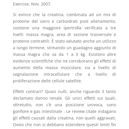
Exercise. Nov, 2007.
Si evince che la creatina, combinata ad un mix di
proteine del siero e carboidrati post allenamento,
sostiene una maggiore ipertrofia verificata a tre
livelli: massa magra, area di sezione trasversale e
proteine contrattili. È stato valutato anche un utilizzo
a lungo termine, stimando un guadagno aggiunto di
massa magra che va da 1 a 3 kg. Esistono altre
evidenze scientifiche che ne corroborano gli effetti di
aumento della massa muscolare, sia a livello di
segnalazione intracellulare che a livello di
proliferazione delle cellule satellite.
Effetti contrari? Quasi nulli, anche riguardo il tanto
declamato danno renale. Gli unici effetti sui quali,
oltretutto, non c’è una posizione univoca, sono
gonfiore e gas intestinale . Le review citate indagano
gli effetti causati dalla creatina, non quelli aggravati.
Ovvio che non si debbano estendere questi limiti fin