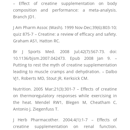
– Effect of creatine supplementation on body
composition and performance: a meta-analysis.
Branch JD1.
J Am Pharm Assoc (Wash). 1999 Nov-Dec;39(6):803-10;
quiz 875-7 – Creatine: a review of efficacy and safety.
Graham AS1, Hatton RC.
Br J Sports Med. 2008 Jul;42(7):567-73. doi:
10.1136/bjsm.2007.042473. Epub 2008 Jan 9. –
Putting to rest the myth of creatine supplementation
leading to muscle cramps and dehydration. – Dalbo
VJ1, Roberts MD, Stout JR, Kerksick CM.
Nutrition. 2005 Mar;21(3):301-7 – Effects of creatine
on thermoregulatory responses while exercising in
the heat. Mendel RW1, Blegen M, Cheatham C,
Antonio J, Ziegenfuss T.
J Herb Pharmacother. 2004;4(1):1-7 – Effects of
creatine supplementation on renal function.