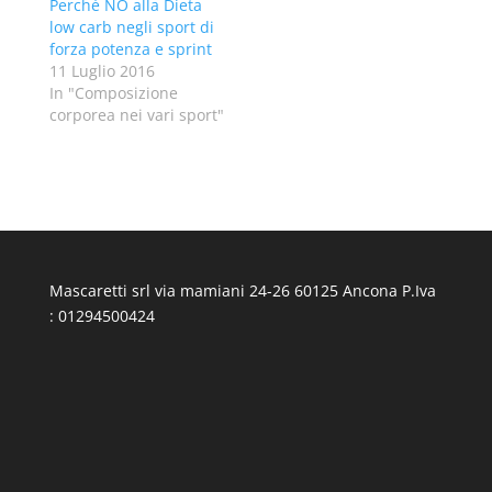
Perché NO alla Dieta
low carb negli sport di
forza potenza e sprint
11 Luglio 2016
In "Composizione
corporea nei vari sport"
Mascaretti srl via mamiani 24-26 60125 Ancona P.Iva
: 01294500424